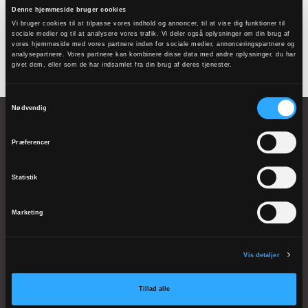
Referat 2020
Denne hjemmeside bruger cookies
Vi bruger cookies til at tilpasse vores indhold og annoncer, til at vise dig funktioner til
sociale medier og til at analysere vores trafik. Vi deler også oplysninger om din brug af
vores hjemmeside med vores partnere inden for sociale medier, annonceringspartnere og
analysepartnere. Vores partnere kan kombinere disse data med andre oplysninger, du har
givet dem, eller som de har indsamlet fra din brug af deres tjenester.
Samtykkevalg
Nødvendig
Præferencer
Løgumkloster Kirkemusikskole
Statistik
lkms@km.dk
Tlf. 74 74 40 70
Marketing
EAN-nr. 5798000818781
CVR-nr. 68187028
Vis detaljer
Sjællands Kirkemusikskole
Tillad alle
sjkms@km.dk