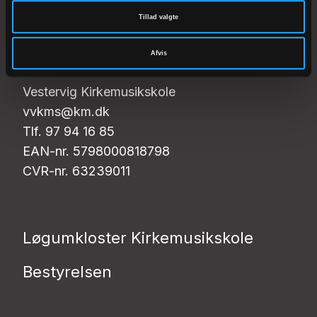
Tlf. 46 32 03 08
Tillad valgte
EAN-nr. 5798000818774
CVR-nr. 30420861
Afvis
Vestervig Kirkemusikskole
vvkms@km.dk
Tlf. 97 94 16 85
EAN-nr. 5798000818798
CVR-nr. 63239011
Løgumkloster Kirkemusikskole
Bestyrelsen