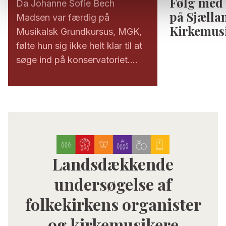
Følg med 
Da Johanne Sofie Bech
på Sjælla
Madsen var færdig på
Kirkemus
Musikalsk Grundkursus, MGK,
følte hun sig ikke helt klar til at
søge ind på konservatoriet.
Men efter et år på
kirkemusikskolen og med et
eksamensbevis som
kirkesanger i bagagen, kom hun
ind.
Landsdækkende
undersøgelse af
folkekirkens organister
og kirkemusikere