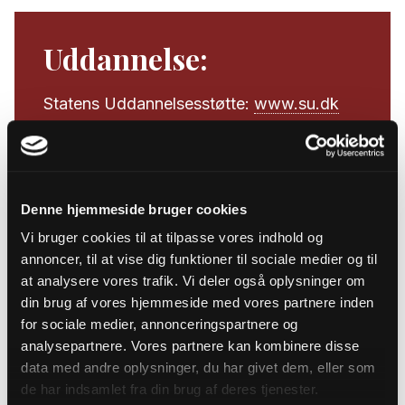
Uddannelse:
Statens Uddannelsesstøtte:
www.su.dk
Uddannelsesguiden:
www.ug.dk
Styrelsen for international
uddannelse:
www.ufm.dk/uddannelse
Denne hjemmeside bruger cookies
Vi bruger cookies til at tilpasse vores indhold og
annoncer, til at vise dig funktioner til sociale medier og til
at analysere vores trafik. Vi deler også oplysninger om
Klokkenister:
din brug af vores hjemmeside med vores partnere inden
for sociale medier, annonceringspartnere og
analysepartnere. Vores partnere kan kombinere disse
www.carillon.dk
data med andre oplysninger, du har givet dem, eller som
de har indsamlet fra din brug af deres tjenester.