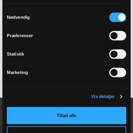
Samtykkevalg
Nødvendig
Den statslige
Kompetencefond:
Præferencer
Kompetencesekretariatet
Statistik
www.kompetenceudvikling.dk
Marketing
Vis detaljer
Tillad alle
Løgumkloster Kirkemusikskole