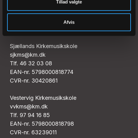
Tillad valgte
lkms@km.dk
Tlf. 74 74 40 70
EAN-nr. 5798000818781
Afvis
CVR-nr. 68187028
Sjællands Kirkemusikskole
sjkms@km.dk
Tlf. 46 32 03 08
EAN-nr. 5798000818774
CVR-nr. 30420861
Vestervig Kirkemusikskole
vvkms@km.dk
Tlf. 97 94 16 85
EAN-nr. 5798000818798
CVR-nr. 63239011