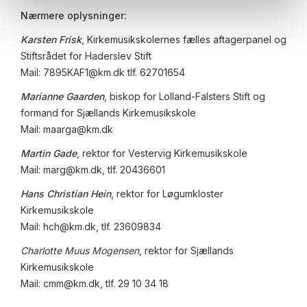
Nærmere oplysninger:
Karsten Frisk
, Kirkemusikskolernes fælles aftagerpanel og
Stiftsrådet for Haderslev Stift
Mail: 7895KAF1@km.dk tlf. 62701654
Marianne Gaarden
, biskop for Lolland-Falsters Stift og
formand for Sjællands Kirkemusikskole
Mail: maarga@km.dk
Martin Gade
, rektor for Vestervig Kirkemusikskole
Mail: marg@km.dk, tlf. 20436601
Hans Christian Hein
, rektor for Løgumkloster
Kirkemusikskole
Mail: hch@km.dk, tlf. 23609834
Charlotte Muus Mogensen
, rektor for Sjællands
Kirkemusikskole
Mail: cmm@km.dk, tlf. 29 10 34 18