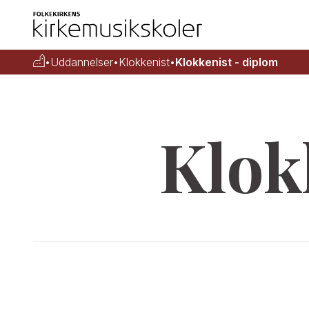
•
Uddannelser
•
Klokkenist
•
Klokkenist - diplom
Klok