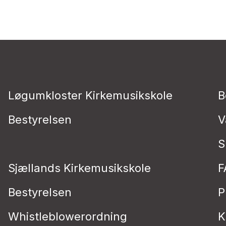
Løgumkloster Kirkemusikskole
B
Bestyrelsen
V
S
Sjællands Kirkemusikskole
F
Bestyrelsen
P
Whistleblowerordning
K