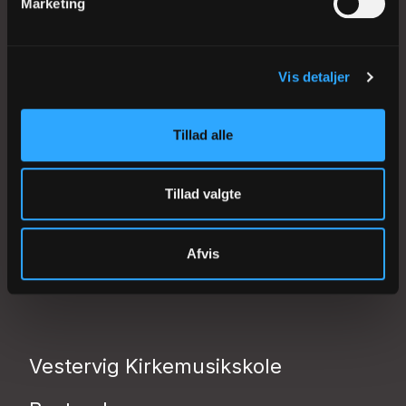
Marketing
Løgumkloster Kirkemusikskole
Vis detaljer
Bestyrelsen
Tillad alle
Sjællands Kirkemusikskole
Tillad valgte
Bestyrelsen
Afvis
Whistleblowerordning
Vestervig Kirkemusikskole