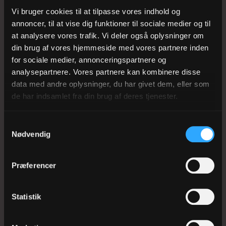
Tlf. 74 74 40 70
Vi bruger cookies til at tilpasse vores indhold og
EAN-nr. 5798000818781
annoncer, til at vise dig funktioner til sociale medier og til
CVR-nr. 68187028
at analysere vores trafik. Vi deler også oplysninger om
din brug af vores hjemmeside med vores partnere inden
Sjællands Kirkemusikskole
for sociale medier, annonceringspartnere og
analysepartnere. Vores partnere kan kombinere disse
sjkms@km.dk
data med andre oplysninger, du har givet dem, eller som
Tlf. 46 32 03 08
de har indsamlet fra din brug af deres tjenester.
EAN-nr. 5798000818774
CVR-nr. 30420861
Samtykkevalg
Nødvendig
Vestervig Kirkemusikskole
vvkms@km.dk
Præferencer
Tlf. 97 94 16 85
EAN-nr. 5798000818798
Statistik
CVR-nr. 63239011