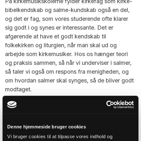
På kirkemusikskolerne fylder kirkefag som kirke-
bibelkendskab og salme-kundskab også en del,
og det er fag, som vores studerende ofte klarer
sig godt i og synes er interessante. Det er
afgørende at have et godt kendskab til
folkekirken og liturgien, når man skal ud og
arbejde som kirkemusiker. Hos os hænger teori
og praksis sammen, så når vi underviser i salmer,
så taler vi også om respons fra menigheden, og
om hvordan salmer skal synges, så de bliver godt
modtaget.
Med en uddannelse som
kirkemusiker med sang
kan du:
Synge salmebogens repertoire, så
Denne hjemmeside bruger cookies
menigheden trygt kan læne sig op ad din
Vi bruger cookies til at tilpasse vores indhold og
stemme