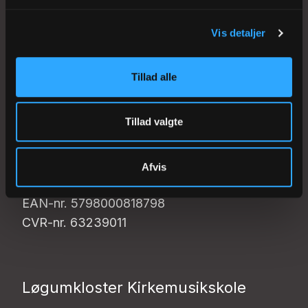
Sjællands Kirkemusikskole
Vis detaljer
sjkms@km.dk
Tlf. 46 32 03 08
Tillad alle
EAN-nr. 5798000818774
CVR-nr. 30420861
Tillad valgte
Vestervig Kirkemusikskole
vvkms@km.dk
Afvis
Tlf. 97 94 16 85
EAN-nr. 5798000818798
CVR-nr. 63239011
Løgumkloster Kirkemusikskole