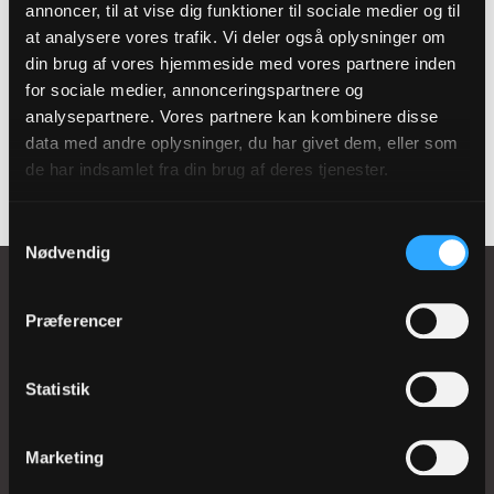
annoncer, til at vise dig funktioner til sociale medier og til
Passe på stemmen, så den ikke bliver
at analysere vores trafik. Vi deler også oplysninger om
overanstrengt eller ødelagt
din brug af vores hjemmeside med vores partnere inden
for sociale medier, annonceringspartnere og
Mens du studerer på fuldtid, kan du få SU
analysepartnere. Vores partnere kan kombinere disse
(Statens Uddannelsesstøtte).
data med andre oplysninger, du har givet dem, eller som
de har indsamlet fra din brug af deres tjenester.
Samtykkevalg
Nødvendig
Præferencer
Løgumkloster Kirkemusikskole
lkms@km.dk
Statistik
Tlf. 74 74 40 70
EAN-nr. 5798000818781
Marketing
CVR-nr. 68187028