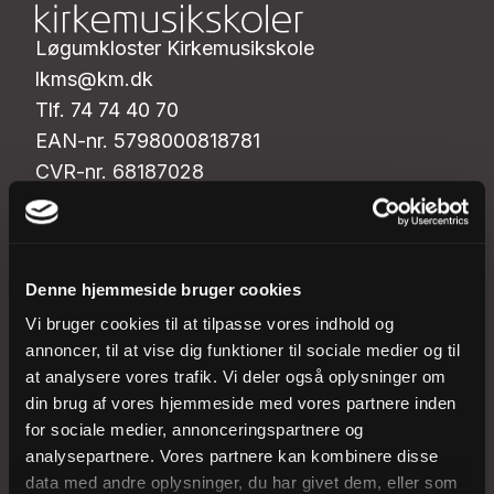
Løgumkloster Kirkemusikskole
lkms@km.dk
Tlf. 74 74 40 70
EAN-nr. 5798000818781
CVR-nr. 68187028
Sjællands Kirkemusikskole
sjkms@km.dk
Denne hjemmeside bruger cookies
Tlf. 46 32 03 08
EAN-nr. 5798000818774
Vi bruger cookies til at tilpasse vores indhold og
annoncer, til at vise dig funktioner til sociale medier og til
CVR-nr. 30420861
at analysere vores trafik. Vi deler også oplysninger om
din brug af vores hjemmeside med vores partnere inden
Vestervig Kirkemusikskole
for sociale medier, annonceringspartnere og
vvkms@km.dk
analysepartnere. Vores partnere kan kombinere disse
Tlf. 97 94 16 85
data med andre oplysninger, du har givet dem, eller som